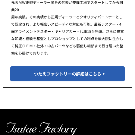
元ＢＭＷ正規ディーラー出身の代表が整備工場でスタートしてから創
業20
周年突破。その実績から正規ディーラーとクオリティパートナーとし
て認定され、より幅広いスピーディな対応も可能。最新テスター・4
輪アライメントテスター・キャリアカー・代車15台完備。さらに豊富
な知識と経験を基盤としプロショップとしての利点を最大限に生かし
て純正ＯＥＭ・社外・中古パーツなども駆使し細部まで行き届いた整
備を心掛けております。
つたえファクトリーの詳細はこちら