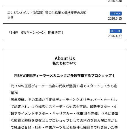
2026.5.30
エンジンオイル（油脂類）等の供給量と価格変更のお知
ニュース
らせ
2026.5.15
ニュース
「BMW GWキャンペーン」開催決定！
2026.4.27
About Us
私たちについて
元BMW正規ディーラーメカニックが多数在籍するプロショップ！
元ＢＭＷ正規ディーラー出身の代表が整備工場でスタートしてから創
業20
周年突破。その実績から正規ディーラーとクオリティパートナーとし
て認定され、より幅広いスピーディな対応も可能。最新テスター・4
輪アライメントテスター・キャリアカー・代車15台完備。さらに豊富
な知識と経験を基盤としプロショップとしての利点を最大限に生かし
て純正ＯＥＭ・社外・中古パーツなども駆使し細部まで行き届いた整