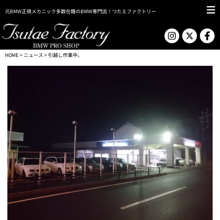
元BMW正規メカニック多数在籍のBMW専門店！つたえファクトリー
HOME
>
ニュース
> 引越し作業中。