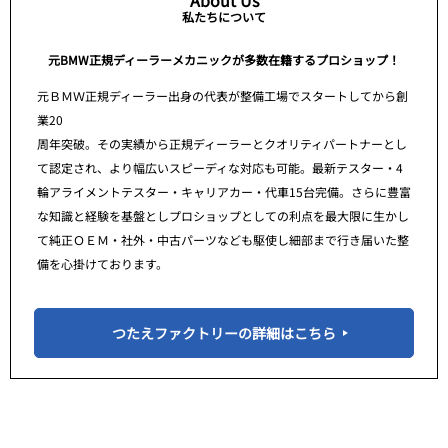
About Us
私たちについて
元BMW正規ディーラーメカニックが多数在籍するプロショップ！
元ＢＭＷ正規ディーラー出身の代表が整備工場でスタートしてから創
業20
周年突破。その実績から正規ディーラーとクオリティパートナーとし
て認定され、より幅広いスピーディな対応も可能。最新テスター・4
輪アライメントテスター・キャリアカー・代車15台完備。さらに豊富
な知識と経験を基盤としプロショップとしての利点を最大限に生かし
て純正ＯＥＭ・社外・中古パーツなども駆使し細部まで行き届いた整
備を心掛けております。
つたえファクトリーの詳細はこちら