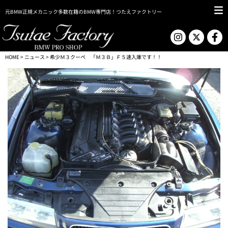
元BMW正規メカニック多数在籍のBMW専門店！つたえファクトリー
HOME
>
ニュース
> 希少Ｍ３クーペ 「Ｍ３Ｂ」Ｆ５速入庫です！！