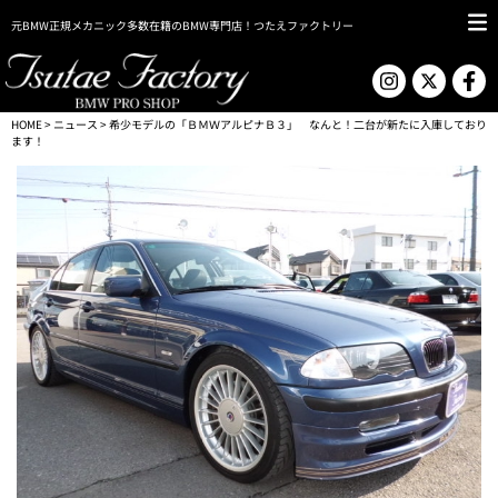
元BMW正規メカニック多数在籍のBMW専門店！つたえファクトリー
HOME
>
ニュース
> 希少モデルの「ＢＭＷアルピナＢ３」 なんと！二台が新たに入庫しており
ます！