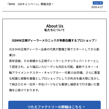
ニュース
「BMW GWキャンペーン」開催決定！
2026.4.27
About Us
私たちについて
元BMW正規ディーラーメカニックが多数在籍するプロショップ！
元ＢＭＷ正規ディーラー出身の代表が整備工場でスタートしてから創
業20
周年突破。その実績から正規ディーラーとクオリティパートナーとし
て認定され、より幅広いスピーディな対応も可能。最新テスター・4
輪アライメントテスター・キャリアカー・代車15台完備。さらに豊富
な知識と経験を基盤としプロショップとしての利点を最大限に生かし
て純正ＯＥＭ・社外・中古パーツなども駆使し細部まで行き届いた整
備を心掛けております。
つたえファクトリーの詳細はこちら