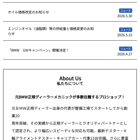
ニュース
オイル価格改定のお知らせ
2026.5.30
エンジンオイル（油脂類）等の供給量と価格変更のお知
ニュース
らせ
2026.5.15
ニュース
「BMW GWキャンペーン」開催決定！
2026.4.27
About Us
私たちについて
元BMW正規ディーラーメカニックが多数在籍するプロショップ！
元ＢＭＷ正規ディーラー出身の代表が整備工場でスタートしてから創
業20
周年突破。その実績から正規ディーラーとクオリティパートナーとし
て認定され、より幅広いスピーディな対応も可能。最新テスター・4
輪アライメントテスター・キャリアカー・代車15台完備。さらに豊富