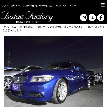
元BMW正規メカニック多数在籍のBMW専門店！つたえファクトリー
HOME
>
ニュース
> 委託注文！「ＢＭＷ（Ｅ９０後期型）３２０ｉＭスポ」 売約！ありがと
うございました！