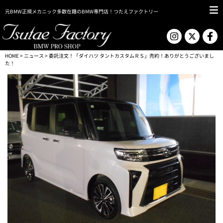
元BMW正規メカニック多数在籍のBMW専門店！つたえファクトリー
HOME
>
ニュース
> 委託注文！「ダイハツ タントカスタムＲＳ」売約！ありがとうございまし
た！