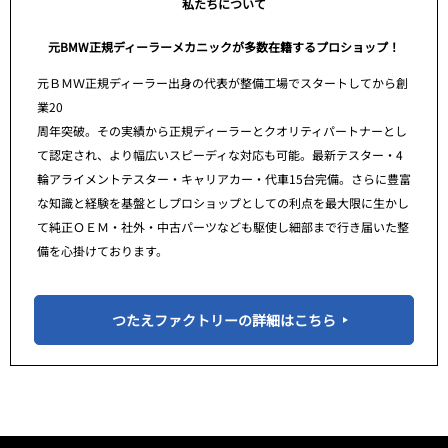
私たちについて
元BMW正規ディーラーメカニックが多数在籍するプロショップ！
元ＢＭＷ正規ディーラー出身の代表が整備工場でスタートしてから創
業20
周年突破。その実績から正規ディーラーとクオリティパートナーとし
て認定され、より幅広いスピーディな対応も可能。最新テスター・4
輪アライメントテスター・キャリアカー・代車15台完備。さらに豊富
な知識と経験を基盤としプロショップとしての利点を最大限に生かし
て純正ＯＥＭ・社外・中古パーツなども駆使し細部まで行き届いた整
備を心掛けております。
つたえファクトリーの詳細はこちら