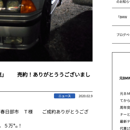
のお知ら
「BMW
ブログペ
速」 売約！ありがとううございまし
元BM
元Ｂ
ニュース
2020.02.9
てから
周年
 春日部市 Ｔ様 ご成約ありがとうござ
ナー
最新
．５万㌔！
代車1