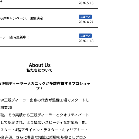
せ
2026.5.15
ニュース
 GWキャンペーン」開催決定！
2026.4.27
ニュース
ージ 随時更新中！
2026.1.18
About Us
私たちについて
W正規ディーラーメカニックが多数在籍するプロショッ
プ！
ＭＷ正規ディーラー出身の代表が整備工場でスタートし
創業20
突破。その実績から正規ディーラーとクオリティパート
として認定され、より幅広いスピーディな対応も可能。
テスター・4輪アライメントテスター・キャリアカー・
5台完備。さらに豊富な知識と経験を基盤としプロシ