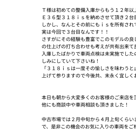
Ｔ様は初めての整備入庫からもう１２年以
Ｅ３６型３１８ｉｓを納めさせて頂き２
しかし、なんとその前にもｉｓを所有され
実は今回で３台目なんです！！
さすがにその経験も豊富でこのモデルの良
の仕上げの打ち合わせも考えが共有出来て
入庫したばかりで車両点検は未実施でした
しみにしていて下さいね！
「３１８ｉｓは一度その愉しさを味わうと
上げて参りますので今後共、末永く宜しく
本日も朝から大変多くのお客様のご来店を
他にも商談中や車両相談も頂きました！
中古市場では２月中旬から４月上旬くらい
で、是非この機会のお気に入りの車両をご