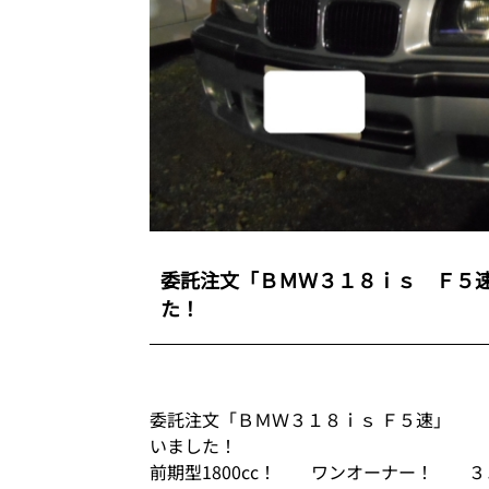
委託注文「ＢＭＷ３１８ｉｓ Ｆ５
た！
委託注文「ＢＭＷ３１８ｉｓ Ｆ５速」
いました！
前期型1800cc！ ワンオーナー！ ３