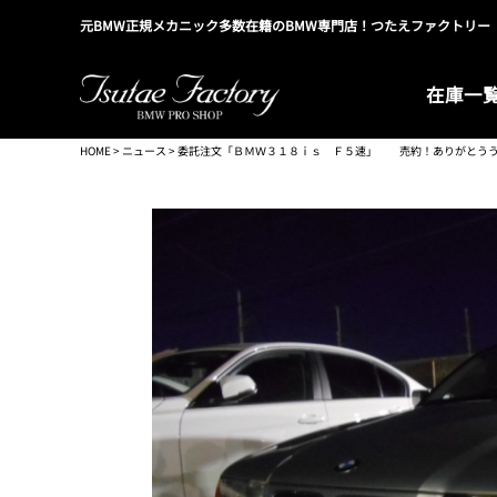
元BMW正規メカニック多数在籍のBMW専門店！つたえファクトリー
在庫一
HOME
>
ニュース
> 委託注文「ＢＭＷ３１８ｉｓ Ｆ５速」 売約！ありがとう