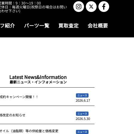
営業時間：9：30～19：00
定休日：毎週火曜日(祝祭日の場合はお問い
合わせ下さい)
フ紹介
パーツ一覧
買取査定
会社概要
Latest News&Information
最新ニュース・インフォメーション
ニュース
ご成約キャンペーン開催！！
2026.6.17
ニュース
格改定のお知らせ
2026.5.30
オイル（油脂類）等の供給量と価格変更
ニュース