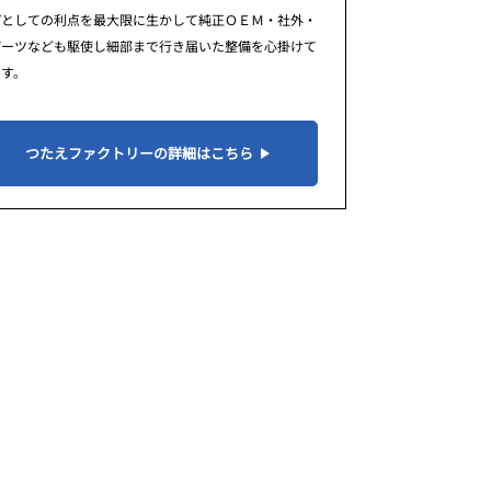
プとしての利点を最大限に生かして純正ＯＥＭ・社外・
パーツなども駆使し細部まで行き届いた整備を心掛けて
ます。
つたえファクトリーの詳細はこちら