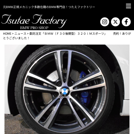
元BMW正規メカニック多数在籍のBMW専門店！つたえファクトリー
HOME
>
ニュース
> 委託注文「ＢＭＷ（Ｆ３０後期型）３２０ｉＭスポーツ」 売約！ありが
とうございました！