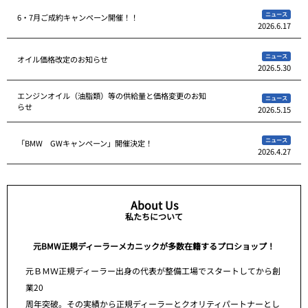
ニュース
6・7月ご成約キャンペーン開催！！
2026.6.17
ニュース
オイル価格改定のお知らせ
2026.5.30
エンジンオイル（油脂類）等の供給量と価格変更のお知
ニュース
らせ
2026.5.15
ニュース
「BMW GWキャンペーン」開催決定！
2026.4.27
About Us
私たちについて
元BMW正規ディーラーメカニックが多数在籍するプロショップ！
元ＢＭＷ正規ディーラー出身の代表が整備工場でスタートしてから創
業20
周年突破。その実績から正規ディーラーとクオリティパートナーとし