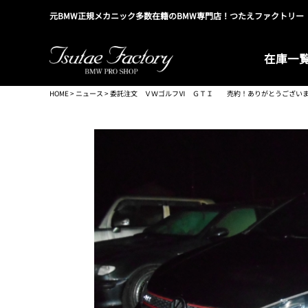
元BMW正規メカニック多数在籍のBMW専門店！つたえファクトリー
在庫一
HOME
>
ニュース
> 委託注文 ＶＷゴルフⅥ ＧＴＩ 売約！ありがとうござい