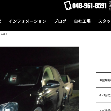
048-961-8591
覧
インフォメーション
ブログ
自社工場
スタッ
ました！
お盆期間
6・7月
オイル価