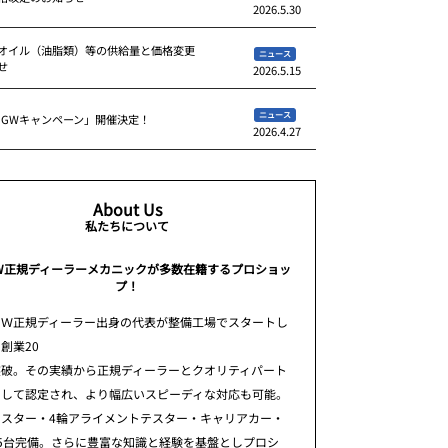
2026.5.30
オイル（油脂類）等の供給量と価格変更
ニュース
せ
2026.5.15
ニュース
 GWキャンペーン」開催決定！
2026.4.27
About Us
私たちについて
W正規ディーラーメカニックが多数在籍するプロショッ
プ！
ＭＷ正規ディーラー出身の代表が整備工場でスタートし
創業20
突破。その実績から正規ディーラーとクオリティパート
として認定され、より幅広いスピーディな対応も可能。
テスター・4輪アライメントテスター・キャリアカー・
5台完備。さらに豊富な知識と経験を基盤としプロシ