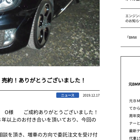
エンジン
のお知ら
「BMW
売約！ありがとうございました！
元BM
ニュース
2019.12.17
元Ｂ
てから
ま市 O様 ご成約ありがとうございました！
周年
８年以上のお付き合いを頂いており、今回の
ナー
最新
相談を頂き、増車の方向で委託注文を受け付
代車1