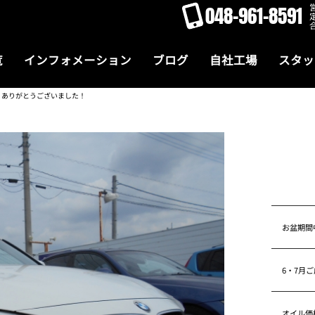
048-961-8591
覧
インフォメーション
ブログ
自社工場
スタッ
！ありがとうございました！
お盆期間
6・7月
オイル価