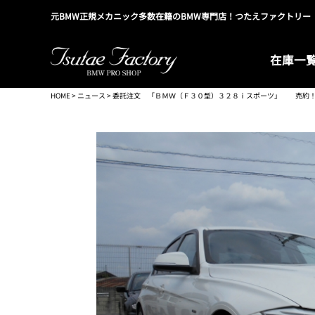
元BMW正規メカニック多数在籍のBMW専門店！つたえファクトリー
在庫一
HOME
>
ニュース
> 委託注文 「ＢＭＷ（Ｆ３０型）３２８ｉスポーツ」 売約