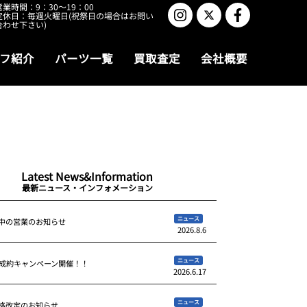
営業時間：9：30～19：00
定休日：毎週火曜日(祝祭日の場合はお問い
合わせ下さい)
フ紹介
パーツ一覧
買取査定
会社概要
Latest News&Information
最新ニュース・インフォメーション
ニュース
中の営業のお知らせ
2026.8.6
ニュース
ご成約キャンペーン開催！！
2026.6.17
ニュース
格改定のお知らせ