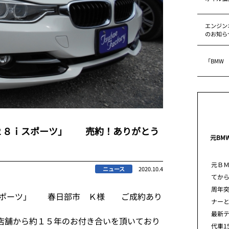
エンジン
のお知ら
「BMW
２８ｉスポーツ」 売約！ありがとう
元BM
元Ｂ
ニュース
2020.10.4
てから
周年
ｉスポーツ」 春日部市 Ｋ様 ご成約あり
ナー
最新
店舗から約１５年のお付き合いを頂いており
代車1