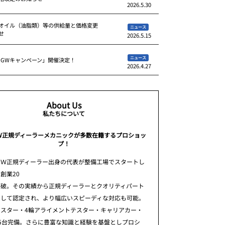
2026.5.30
オイル（油脂類）等の供給量と価格変更
ニュース
せ
2026.5.15
ニュース
 GWキャンペーン」開催決定！
2026.4.27
About Us
私たちについて
W正規ディーラーメカニックが多数在籍するプロショッ
プ！
ＭＷ正規ディーラー出身の代表が整備工場でスタートし
創業20
突破。その実績から正規ディーラーとクオリティパート
として認定され、より幅広いスピーディな対応も可能。
テスター・4輪アライメントテスター・キャリアカー・
5台完備。さらに豊富な知識と経験を基盤としプロシ