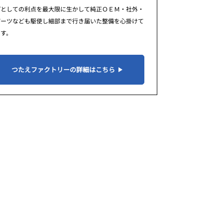
プとしての利点を最大限に生かして純正ＯＥＭ・社外・
パーツなども駆使し細部まで行き届いた整備を心掛けて
ます。
つたえファクトリーの詳細はこちら