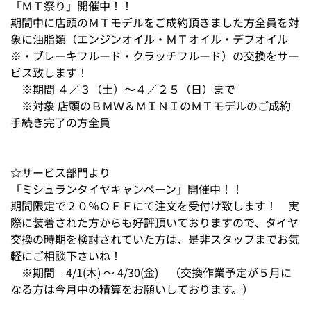
「ＭＴ祭り」開催中！！
期間中に店頭のＭＴモデルをご成約頂きました方全員を対
象に油脂類（エンジンオイル・ＭＴオイル・デフオイル
※・ブレーキフルード・クラッチフルード）の交換をサー
ビス致します！
※期間 ４／３（土）～４／２５（日）まで
※対象 店頭のＢＭＷ＆ＭＩＮＩのＭＴモデルのご成約
手続き完了の方全員
☆サービス部門より
「ミシュランタイヤキャンペーン」開催中！！
期間限定で２０％ＯＦＦにて注文を受付け致します！ 実
際に装着された方からも好評頂いておりますので、タイヤ
交換の時期を検討されていた方は、是非スタッフまでお気
軽にご相談下さいね！
※期間 4/1(木) ～ 4/30(金) （交換作業予定が５月に
なる方は今月中の精算をお願いしております。）