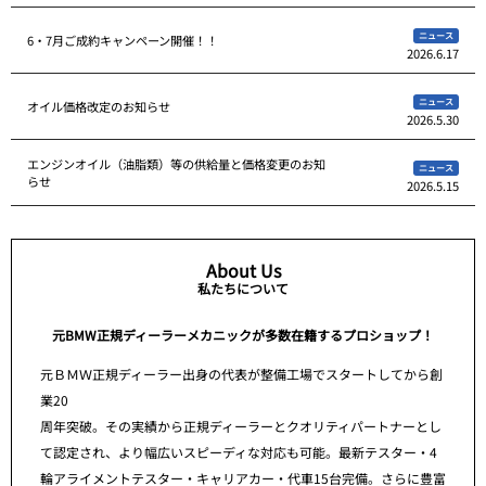
ニュース
6・7月ご成約キャンペーン開催！！
2026.6.17
ニュース
オイル価格改定のお知らせ
2026.5.30
エンジンオイル（油脂類）等の供給量と価格変更のお知
ニュース
らせ
2026.5.15
About Us
私たちについて
元BMW正規ディーラーメカニックが多数在籍するプロショップ！
元ＢＭＷ正規ディーラー出身の代表が整備工場でスタートしてから創
業20
周年突破。その実績から正規ディーラーとクオリティパートナーとし
て認定され、より幅広いスピーディな対応も可能。最新テスター・4
輪アライメントテスター・キャリアカー・代車15台完備。さらに豊富