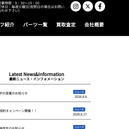
営業時間：9：30～19：00
定休日：毎週火曜日(祝祭日の場合はお問い
合わせ下さい)
フ紹介
パーツ一覧
買取査定
会社概要
Latest News&Information
最新ニュース・インフォメーション
ニュース
中の営業のお知らせ
2026.8.6
ニュース
ご成約キャンペーン開催！！
2026.6.17
ニュース
格改定のお知らせ