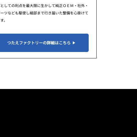
プとしての利点を最大限に生かして純正ＯＥＭ・社外・
パーツなども駆使し細部まで行き届いた整備を心掛けて
ます。
つたえファクトリーの詳細はこちら