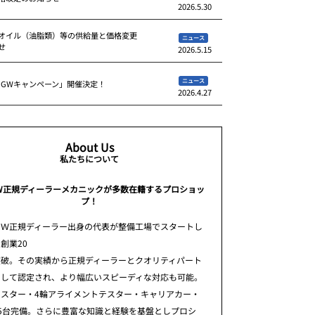
2026.5.30
オイル（油脂類）等の供給量と価格変更
ニュース
せ
2026.5.15
ニュース
 GWキャンペーン」開催決定！
2026.4.27
About Us
私たちについて
W正規ディーラーメカニックが多数在籍するプロショッ
プ！
ＭＷ正規ディーラー出身の代表が整備工場でスタートし
創業20
突破。その実績から正規ディーラーとクオリティパート
として認定され、より幅広いスピーディな対応も可能。
テスター・4輪アライメントテスター・キャリアカー・
5台完備。さらに豊富な知識と経験を基盤としプロシ