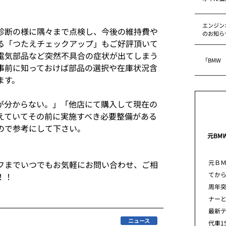
エンジン
診断の様に隅々まで点検し、今後の維持費や
のお知ら
る「つたえチェックアップ」もご好評頂いて
電気部品など突然不具合の症状が出てしまう
「BMW
事前に知っておけば部品の選択や在庫状況含
ます。
が分からない。」「他店にて購入して現在の
えていてその前に実施すべき必要整備がある
ので参考にして下さい。
元BM
元Ｂ
フまでいつでもお気軽にお問い合わせ、ご相
てから
！！
周年
ナー
最新
ニュース
代車1