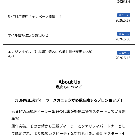
2026.8.6
ニュース
6・7月ご成約キャンペーン開催！！
2026.6.17
ニュース
オイル価格改定のお知らせ
2026.5.30
エンジンオイル（油脂類）等の供給量と価格変更のお知
ニュース
らせ
2026.5.15
About Us
私たちについて
元BMW正規ディーラーメカニックが多数在籍するプロショップ！
元ＢＭＷ正規ディーラー出身の代表が整備工場でスタートしてから創
業20
周年突破。その実績から正規ディーラーとクオリティパートナーとし
て認定され、より幅広いスピーディな対応も可能。最新テスター・4