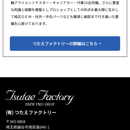
輪アライメントテスター・キャリアカー・代車15台完備。さらに豊富
な知識と経験を基盤としプロショップとしての利点を最大限に生かし
て純正ＯＥＭ・社外・中古パーツなども駆使し細部まで行き届いた整
備を心掛けております。
つたえファクトリーの詳細はこちら
(有) つたえファクトリー
〒343-0804
埼玉県越谷市南荻島640-1