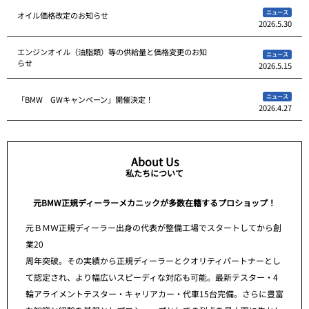
ニュース
オイル価格改定のお知らせ
2026.5.30
エンジンオイル（油脂類）等の供給量と価格変更のお知
ニュース
らせ
2026.5.15
ニュース
「BMW GWキャンペーン」開催決定！
2026.4.27
About Us
私たちについて
元BMW正規ディーラーメカニックが多数在籍するプロショップ！
元ＢＭＷ正規ディーラー出身の代表が整備工場でスタートしてから創
業20
周年突破。その実績から正規ディーラーとクオリティパートナーとし
て認定され、より幅広いスピーディな対応も可能。最新テスター・4
輪アライメントテスター・キャリアカー・代車15台完備。さらに豊富