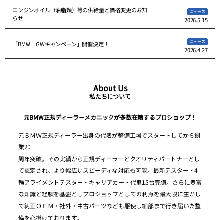
エンジンオイル（油脂類）等の供給量と価格変更のお知
ニュース
らせ
2026.5.15
ニュース
「BMW GWキャンペーン」開催決定！
2026.4.27
About Us
私たちについて
元BMW正規ディーラーメカニックが多数在籍するプロショップ！
元ＢＭＷ正規ディーラー出身の代表が整備工場でスタートしてから創
業20
周年突破。その実績から正規ディーラーとクオリティパートナーとし
て認定され、より幅広いスピーディな対応も可能。最新テスター・4
輪アライメントテスター・キャリアカー・代車15台完備。さらに豊富
な知識と経験を基盤としプロショップとしての利点を最大限に生かし
て純正ＯＥＭ・社外・中古パーツなども駆使し細部まで行き届いた整
備を心掛けております。