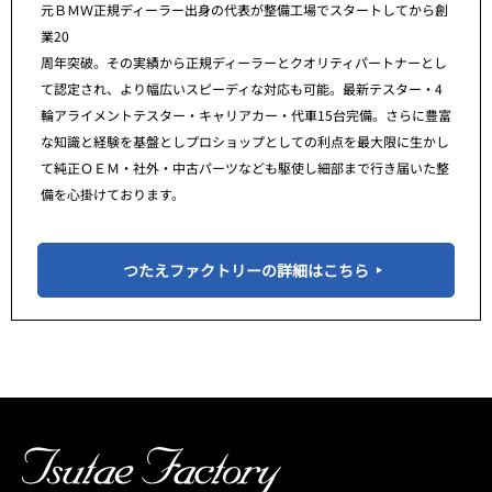
元ＢＭＷ正規ディーラー出身の代表が整備工場でスタートしてから創
業20
周年突破。その実績から正規ディーラーとクオリティパートナーとし
て認定され、より幅広いスピーディな対応も可能。最新テスター・4
輪アライメントテスター・キャリアカー・代車15台完備。さらに豊富
な知識と経験を基盤としプロショップとしての利点を最大限に生かし
て純正ＯＥＭ・社外・中古パーツなども駆使し細部まで行き届いた整
備を心掛けております。
つたえファクトリーの詳細はこちら