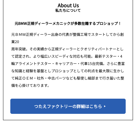
About Us
私たちについて
元BMW正規ディーラーメカニックが多数在籍するプロショップ！
元ＢＭＷ正規ディーラー出身の代表が整備工場でスタートしてから創
業20
周年突破。その実績から正規ディーラーとクオリティパートナーとし
て認定され、より幅広いスピーディな対応も可能。最新テスター・4
輪アライメントテスター・キャリアカー・代車15台完備。さらに豊富
な知識と経験を基盤としプロショップとしての利点を最大限に生かし
て純正ＯＥＭ・社外・中古パーツなども駆使し細部まで行き届いた整
備を心掛けております。
つたえファクトリーの詳細はこちら