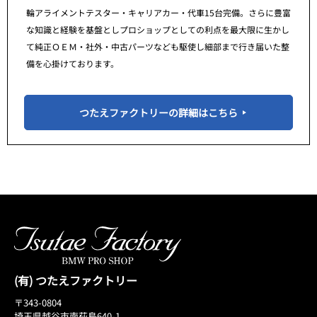
輪アライメントテスター・キャリアカー・代車15台完備。さらに豊富
な知識と経験を基盤としプロショップとしての利点を最大限に生かし
て純正ＯＥＭ・社外・中古パーツなども駆使し細部まで行き届いた整
備を心掛けております。
つたえファクトリーの詳細はこちら
(有) つたえファクトリー
〒343-0804
埼玉県越谷市南荻島640-1