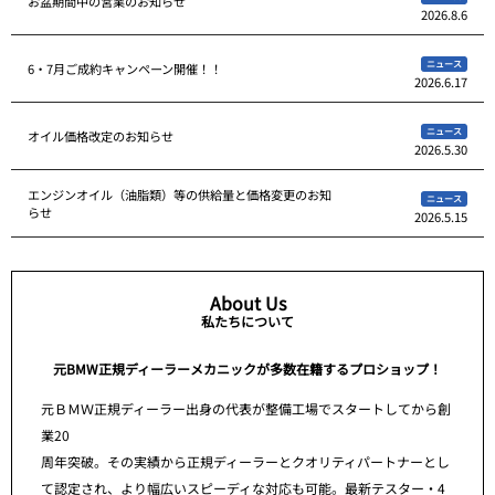
お盆期間中の営業のお知らせ
2026.8.6
ニュース
6・7月ご成約キャンペーン開催！！
2026.6.17
ニュース
オイル価格改定のお知らせ
2026.5.30
エンジンオイル（油脂類）等の供給量と価格変更のお知
ニュース
らせ
2026.5.15
About Us
私たちについて
元BMW正規ディーラーメカニックが多数在籍するプロショップ！
元ＢＭＷ正規ディーラー出身の代表が整備工場でスタートしてから創
業20
周年突破。その実績から正規ディーラーとクオリティパートナーとし
て認定され、より幅広いスピーディな対応も可能。最新テスター・4