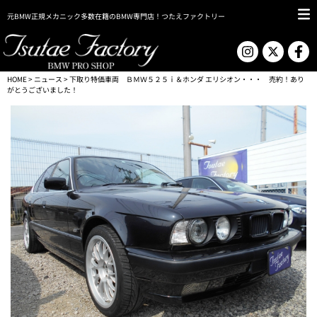
元BMW正規メカニック多数在籍のBMW専門店！つたえファクトリー
HOME
>
ニュース
> 下取り特価車両 ＢＭＷ５２５ｉ＆ホンダ エリシオン・・・ 売約！あり
がとうございました！