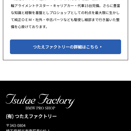
輪アライメントテスター・キャリアカー・代車15台完備。さらに豊富
な知識と経験を基盤としプロショップとしての利点を最大限に生かし
て純正ＯＥＭ・社外・中古パーツなども駆使し細部まで行き届いた整
備を心掛けております。
つたえファクトリーの詳細はこちら
(有) つたえファクトリー
〒343-0804
埼玉県越谷市南荻島640-1