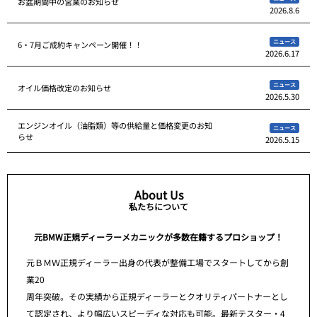
お盆期間中の営業のお知らせ
2026.8.6
ニュース
6・7月ご成約キャンペーン開催！！
2026.6.17
ニュース
オイル価格改定のお知らせ
2026.5.30
エンジンオイル（油脂類）等の供給量と価格変更のお知
ニュース
らせ
2026.5.15
About Us
私たちについて
元BMW正規ディーラーメカニックが多数在籍するプロショップ！
元ＢＭＷ正規ディーラー出身の代表が整備工場でスタートしてから創
業20
周年突破。その実績から正規ディーラーとクオリティパートナーとし
て認定され、より幅広いスピーディな対応も可能。最新テスター・4