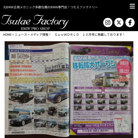
元BMW正規メカニック多数在籍のBMW専門店！つたえファクトリー
HOME
>
ニュース
> メディア情報！ ＧｏｏＷＯＲＬＤ １０月号に掲載しております！