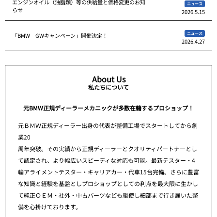
エンジンオイル（油脂類）等の供給量と価格変更のお知
ニュース
らせ
2026.5.15
ニュース
「BMW GWキャンペーン」開催決定！
2026.4.27
About Us
私たちについて
元BMW正規ディーラーメカニックが多数在籍するプロショップ！
元ＢＭＷ正規ディーラー出身の代表が整備工場でスタートしてから創
業20
周年突破。その実績から正規ディーラーとクオリティパートナーとし
て認定され、より幅広いスピーディな対応も可能。最新テスター・4
輪アライメントテスター・キャリアカー・代車15台完備。さらに豊富
な知識と経験を基盤としプロショップとしての利点を最大限に生かし
て純正ＯＥＭ・社外・中古パーツなども駆使し細部まで行き届いた整
備を心掛けております。