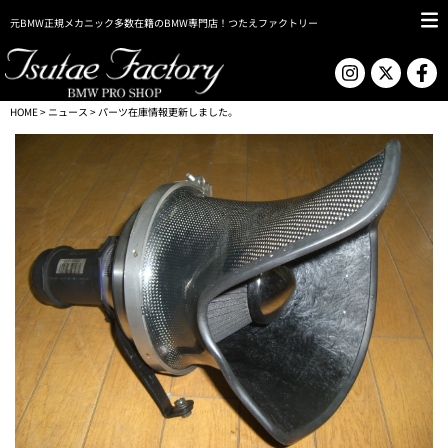
元BMW正規メカニック多数在籍のBMW専門店！つたえファクトリー
HOME
>
ニュース
> パーツ在庫情報更新しました。