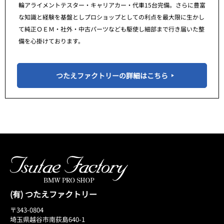
輪アライメントテスター・キャリアカー・代車15台完備。さらに豊富
な知識と経験を基盤としプロショップとしての利点を最大限に生かし
て純正ＯＥＭ・社外・中古パーツなども駆使し細部まで行き届いた整
備を心掛けております。
つたえファクトリーの詳細はこちら
(有) つたえファクトリー
〒343-0804
埼玉県越谷市南荻島640-1