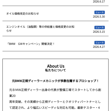
2026.6.17
ニュース
オイル価格改定のお知らせ
2026.5.30
エンジンオイル（油脂類）等の供給量と価格変更のお知
ニュース
らせ
2026.5.15
ニュース
「BMW GWキャンペーン」開催決定！
2026.4.27
About Us
私たちについて
元BMW正規ディーラーメカニックが多数在籍するプロショップ！
元ＢＭＷ正規ディーラー出身の代表が整備工場でスタートしてから創
業20
周年突破。その実績から正規ディーラーとクオリティパートナーとし
て認定され、より幅広いスピーディな対応も可能。最新テスター・4