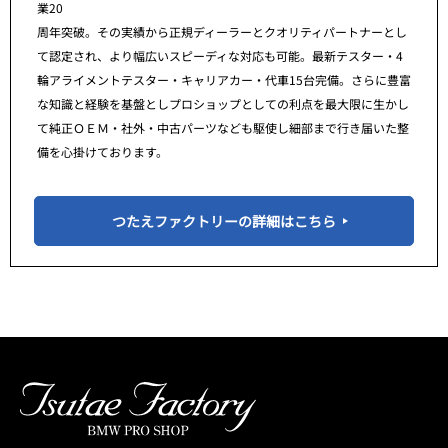
業20
周年突破。その実績から正規ディーラーとクオリティパートナーとし
て認定され、より幅広いスピーディな対応も可能。最新テスター・4
輪アライメントテスター・キャリアカー・代車15台完備。さらに豊富
な知識と経験を基盤としプロショップとしての利点を最大限に生かし
て純正ＯＥＭ・社外・中古パーツなども駆使し細部まで行き届いた整
備を心掛けております。
つたえファクトリーの詳細はこちら