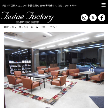
元BMW正規メカニック多数在籍のBMW専門店！つたえファクトリー
HOME
>
ニュース
> ショールーム リニューアル！