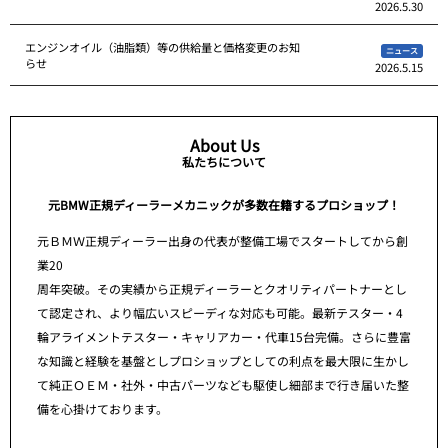
2026.5.30
エンジンオイル（油脂類）等の供給量と価格変更のお知
ニュース
らせ
2026.5.15
About Us
私たちについて
元BMW正規ディーラーメカニックが多数在籍するプロショップ！
元ＢＭＷ正規ディーラー出身の代表が整備工場でスタートしてから創
業20
周年突破。その実績から正規ディーラーとクオリティパートナーとし
て認定され、より幅広いスピーディな対応も可能。最新テスター・4
輪アライメントテスター・キャリアカー・代車15台完備。さらに豊富
な知識と経験を基盤としプロショップとしての利点を最大限に生かし
て純正ＯＥＭ・社外・中古パーツなども駆使し細部まで行き届いた整
備を心掛けております。