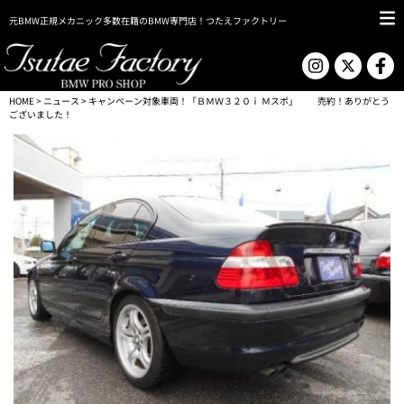
元BMW正規メカニック多数在籍のBMW専門店！つたえファクトリー
HOME
>
ニュース
> キャンペーン対象車両！「ＢＭＷ３２０ｉ Ｍスポ」 売約！ありがとう
ございました！