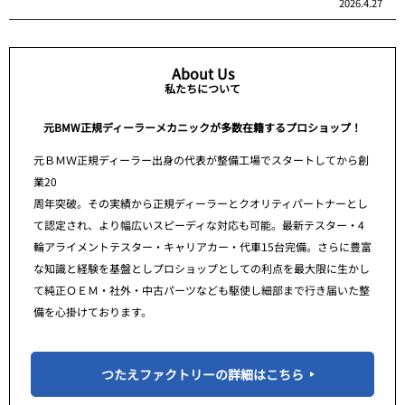
2026.4.27
About Us
私たちについて
元BMW正規ディーラーメカニックが多数在籍するプロショップ！
元ＢＭＷ正規ディーラー出身の代表が整備工場でスタートしてから創
業20
周年突破。その実績から正規ディーラーとクオリティパートナーとし
て認定され、より幅広いスピーディな対応も可能。最新テスター・4
輪アライメントテスター・キャリアカー・代車15台完備。さらに豊富
な知識と経験を基盤としプロショップとしての利点を最大限に生かし
て純正ＯＥＭ・社外・中古パーツなども駆使し細部まで行き届いた整
備を心掛けております。
つたえファクトリーの詳細はこちら