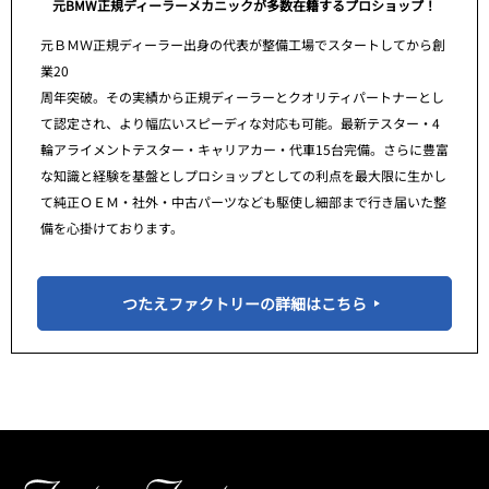
元BMW正規ディーラーメカニックが多数在籍するプロショップ！
元ＢＭＷ正規ディーラー出身の代表が整備工場でスタートしてから創
業20
周年突破。その実績から正規ディーラーとクオリティパートナーとし
て認定され、より幅広いスピーディな対応も可能。最新テスター・4
輪アライメントテスター・キャリアカー・代車15台完備。さらに豊富
な知識と経験を基盤としプロショップとしての利点を最大限に生かし
て純正ＯＥＭ・社外・中古パーツなども駆使し細部まで行き届いた整
備を心掛けております。
つたえファクトリーの詳細はこちら