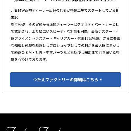
元ＢＭＷ正規ディーラー出身の代表が整備工場でスタートしてから創
業20
周年突破。その実績から正規ディーラーとクオリティパートナーとし
て認定され、より幅広いスピーディな対応も可能。最新テスター・4
輪アライメントテスター・キャリアカー・代車15台完備。さらに豊富
な知識と経験を基盤としプロショップとしての利点を最大限に生かし
て純正ＯＥＭ・社外・中古パーツなども駆使し細部まで行き届いた整
備を心掛けております。
つたえファクトリーの詳細はこちら