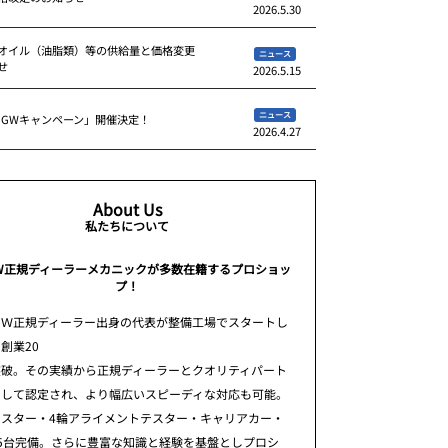
2026.5.30
オイル（油脂類）等の供給量と価格変更
ニュース
せ
2026.5.15
ニュース
 GWキャンペーン」開催決定！
2026.4.27
About Us
私たちについて
W正規ディーラーメカニックが多数在籍するプロショッ
プ！
ＭＷ正規ディーラー出身の代表が整備工場でスタートし
創業20
突破。その実績から正規ディーラーとクオリティパート
として認定され、より幅広いスピーディな対応も可能。
テスター・4輪アライメントテスター・キャリアカー・
5台完備。さらに豊富な知識と経験を基盤としプロシ