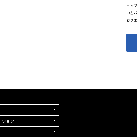
ョッ
中古
おり
ーション