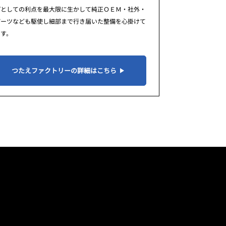
プとしての利点を最大限に生かして純正ＯＥＭ・社外・
パーツなども駆使し細部まで行き届いた整備を心掛けて
ます。
つたえファクトリーの詳細はこちら