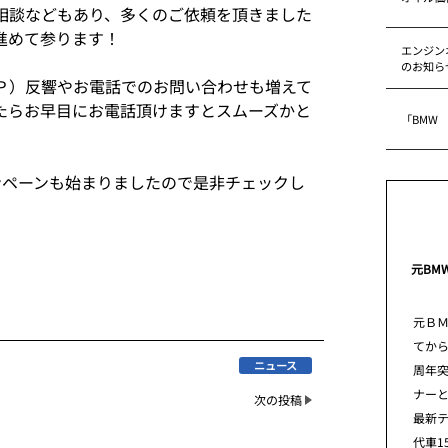
相談などもあり、多くのご依頼を頂きました
進めて参ります！
エンジン
のお知ら
Ｐ）反響やお電話でのお問い合わせも増えて
たらお早目にお電話頂けますとスムーズかと
「BMW
ンペーンも始まりましたので是非チェックし
元BM
元Ｂ
てから
ニュース
周年
ナー
次の投稿
最新
代車1