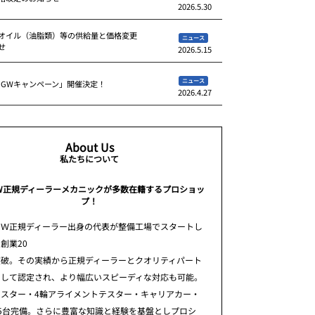
2026.5.30
オイル（油脂類）等の供給量と価格変更
ニュース
せ
2026.5.15
ニュース
 GWキャンペーン」開催決定！
2026.4.27
About Us
私たちについて
W正規ディーラーメカニックが多数在籍するプロショッ
プ！
ＭＷ正規ディーラー出身の代表が整備工場でスタートし
創業20
突破。その実績から正規ディーラーとクオリティパート
として認定され、より幅広いスピーディな対応も可能。
テスター・4輪アライメントテスター・キャリアカー・
5台完備。さらに豊富な知識と経験を基盤としプロシ