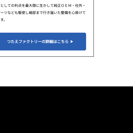
プとしての利点を最大限に生かして純正ＯＥＭ・社外・
パーツなども駆使し細部まで行き届いた整備を心掛けて
ます。
つたえファクトリーの詳細はこちら