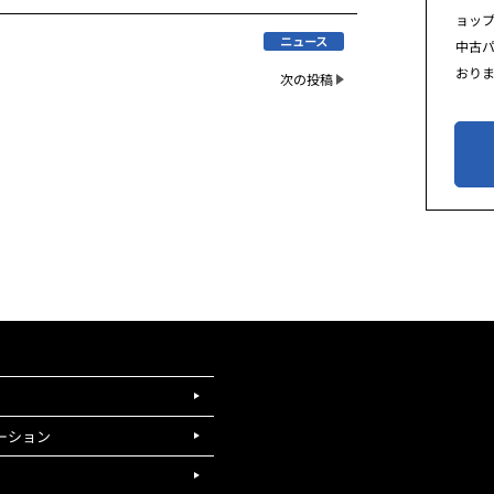
ョッ
ニュース
中古
おり
次の投稿
ーション