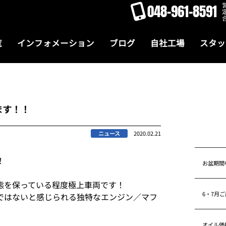
048-961-8591
覧
インフォメーション
ブログ
自社工場
スタッ
ます！！
ニュース
2020.02.21
！
お盆期間
態を保っている程度極上車両です！
6・7月
ではないと感じられる独特なエンジン／マフ
オイル価