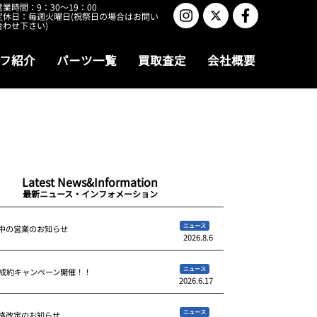
営業時間：9：30～19：00
定休日：毎週火曜日(祝祭日の場合はお問い
合わせ下さい)
フ紹介
パーツ一覧
買取査定
会社概要
Latest News&Information
最新ニュース・インフォメーション
ニュース
中の営業のお知らせ
2026.8.6
ニュース
ご成約キャンペーン開催！！
2026.6.17
ニュース
格改定のお知らせ