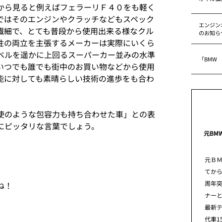
から見ると例えばフェラーリＦ４０をも軽く
ではそのエンジンやクラッチなどもスペック
エンジン
繊細で、とても普段から使用出来る様なクル
のお知ら
性の両立を主張するメーカーは実際にいくら
ベルを遥かに上回るスーパーカー並みの水準
「BMW
いつでも誰でも街中のお買い物などから使用
能に対しても素晴らしい技術の進歩をも合わ
使のような包容力も持ち合わせた車」との表
にピッタリな言葉でしょう。
元BM
元Ｂ
てから
周年
ね！
ナー
最新
代車1