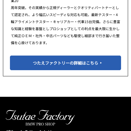
業20
周年突破。その実績から正規ディーラーとクオリティパートナーとし
て認定され、より幅広いスピーディな対応も可能。最新テスター・4
輪アライメントテスター・キャリアカー・代車15台完備。さらに豊富
な知識と経験を基盤としプロショップとしての利点を最大限に生かし
て純正ＯＥＭ・社外・中古パーツなども駆使し細部まで行き届いた整
備を心掛けております。
つたえファクトリーの詳細はこちら