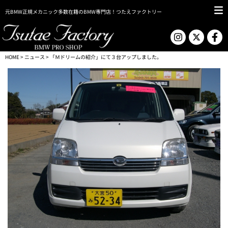
元BMW正規メカニック多数在籍のBMW専門店！つたえファクトリー
HOME
>
ニュース
> 「Ｍドリームの紹介」にて３台アップしました。